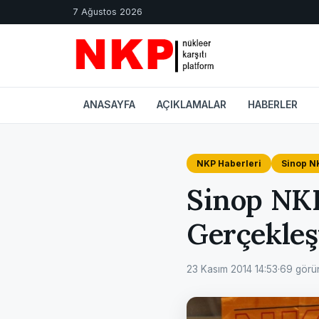
7 Ağustos 2026
ANASAYFA
AÇIKLAMALAR
HABERLER
NKP Haberleri
Sinop N
Sinop NKP
Gerçekleşt
23 Kasım 2014 14:53
·
69 görü