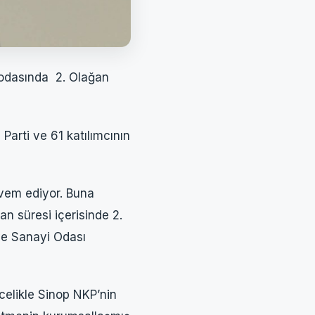
 odasında 2. Olağan
Parti ve 61 katılımcının
evem ediyor. Buna
n süresi içerisinde 2.
ve Sanayi Odası
elikle Sinop NKP’nin