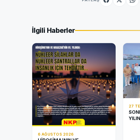
İlgili Haberler
27 T
SONE
YILI
6 AĞUSTOS 2026