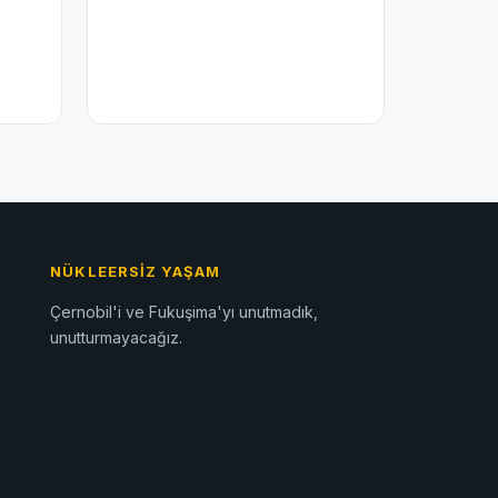
NÜKLEERSIZ YAŞAM
Çernobil'i ve Fukuşima'yı unutmadık,
unutturmayacağız.