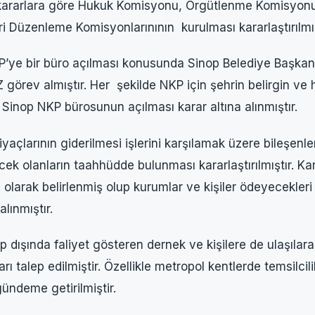
rarlara göre Hukuk Komisyonu, Örgütlenme Komisyonu, 
i Düzenleme Komisyonlarınının kurulması kararlaştırılmış
ye bir büro açılması konusunda Sinop Belediye Başka
örev almıştır. Her şekilde NKP için şehrin belirgin ve h
 Sinop NKP bürosunun açılması karar altına alınmıştır.
çlarının giderilmesi işlerini karşılamak üzere bileşenleri
k olanların taahhüdde bulunması kararlaştırılmıştır. Kara
 olarak belirlenmiş olup kurumlar ve kişiler ödeyecekleri 
alınmıştır.
dışında faliyet gösteren dernek ve kişilere de ulaşılar
ı talep edilmiştir. Özellikle metropol kentlerde temsilcil
gündeme getirilmiştir.