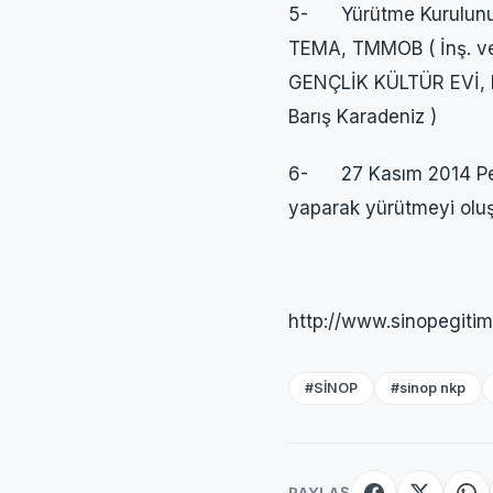
5- Yürütme Kurulunun
TEMA, TMMOB ( İnş. v
GENÇLİK KÜLTÜR EVİ, N
Barış Karadeniz )
6- 27 Kasım 2014 Perş
yaparak yürütmeyi oluşt
http://www.sinopegit
#SİNOP
#sinop nkp
PAYLAŞ