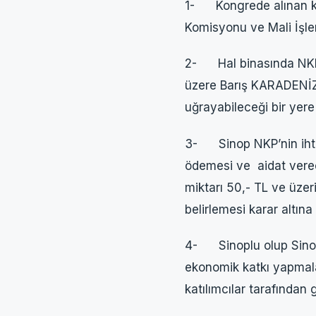
1- Kongrede alınan ka
Komisyonu ve Mali İşler
2- Hal binasında NKP’
üzere Barış KARADENİZ g
uğrayabileceği bir yere
3- Sinop NKP’nin ihtiya
ödemesi ve aidat verece
miktarı 50,- TL ve üzeri
belirlemesi karar altına 
4- Sinoplu olup Sinop 
ekonomik katkı yapmalar
katılımcılar tarafından 