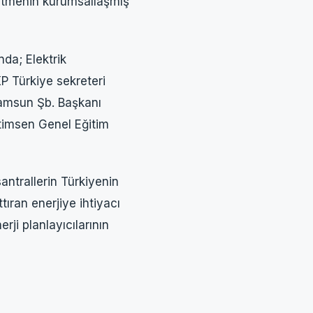
ürütmenin kurumsallaşmış
nda; Elektrik
 Türkiye sekreteri
amsun Şb. Başkanı
imsen Genel Eğitim
antrallerin Türkiyenin
tıran enerjiye ihtiyacı
rji planlayıcılarının