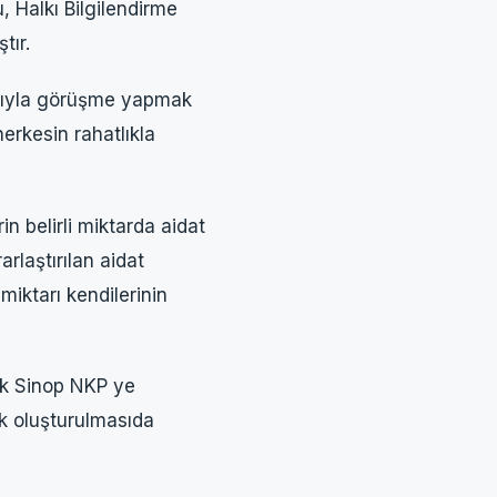
Halkı Bilgilendirme
tır.
nıyla görüşme yapmak
erkesin rahatlıkla
n belirli miktarda aidat
rlaştırılan aidat
miktarı kendilerinin
ak Sinop NKP ye
ik oluşturulmasıda