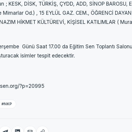
 ; KESK, DİSK, TÜRKİŞ, ÇYDD, ADD, SİNOP BAROSU, 
e Mimarlar Od.) , 15 EYLÜL GAZ. CEM., ÖĞRENCİ DAYA
AZIM HİKMET KÜLTÜREVİ, KİŞİSEL KATILIMLAR ( Murat Ş
embe Günü Saat 17.00 da Eğitim Sen Toplantı Salonund
uracak isimler tespit edecektir.
imsen.org/?p=20995
#NKP