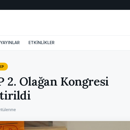
YAYINLAR
ETKİNLİKLER
KP
 2. Olağan Kongresi‏
irildi
ntülenme