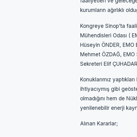
faaliyetleri ve geleceğ
kurumların ağırlıklı oldu
Kongreye Sinop’ta faali
Mühendisleri Odası ( E
Hüseyin ÖNDER, EMO E
Mehmet ÖZDAĞ, EMO Sa
Sekreteri Elif ÇUHADAR 
Konuklarımız yaptıkları 
ihtiyacıymış gibi geöste
olmadığını hem de Nüklee
yenilenebilir enerji ka
Alınan Kararlar;