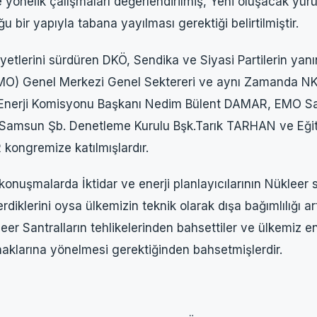
e yönelik çalışmaları değerlendirilmiş, Yeni oluşacak y
ğu bir yapıyla tabana yayılması gerektiği belirtilmiştir.
yetlerini sürdüren DKÖ, Sendika ve Siyasi Partilerin yanı
MO) Genel Merkezi Genel Sektereri ve aynı Zamanda NKP
nerji Komisyonu Başkanı Nedim Bülent DAMAR, EMO S
msun Şb. Denetleme Kurulu Bşk.Tarık TARHAN ve Eğit
kongremize katılmışlardır.
konuşmalarda İktidar ve enerji planlayıcılarının Nükleer s
rdiklerini oysa ülkemizin teknik olarak dışa bağımlılığı art
r Santralların tehlikelerinden bahsettiler ve ülkemiz ene
ynaklarına yönelmesi gerektiğinden bahsetmişlerdir.