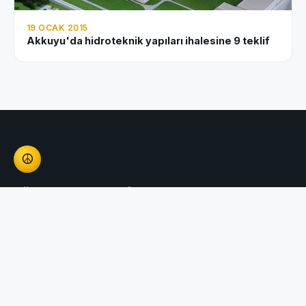
19 OCAK 2015
Akkuyu'da hidroteknik yapıları ihalesine 9 teklif
☮
Nükleer Karşıtı Platform
Başka bir Türkiye, Başka bir Dünya Mümkün!
BÖLÜMLER
BASIN AÇIKLAMALARI
Haberler