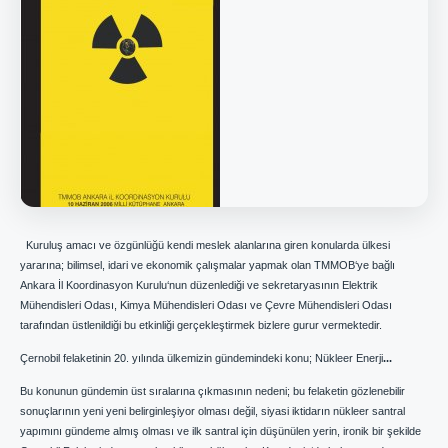
Kuruluş amacı ve özgünlüğü kendi meslek alanlarına giren konularda ülkesi
yararına; bilimsel, idari ve ekonomik çalışmalar yapmak olan TMMOB‘ye bağlı
Ankara İl Koordinasyon Kurulu‘nun düzenlediği ve sekretaryasının Elektrik
Mühendisleri Odası, Kimya Mühendisleri Odası ve Çevre Mühendisleri Odası
tarafından üstlenildiği bu etkinliği gerçekleştirmek bizlere gurur vermektedir.
Çernobil felaketinin 20. yılında ülkemizin gündemindeki konu; Nükleer Enerji
...
Bu konunun gündemin üst sıralarına çıkmasının nedeni; bu felaketin gözlenebilir
sonuçlarının yeni yeni belirginleşiyor olması değil, siyasi iktidarın nükleer santral
yapımını gündeme almış olması ve ilk santral için düşünülen yerin, ironik bir şekilde