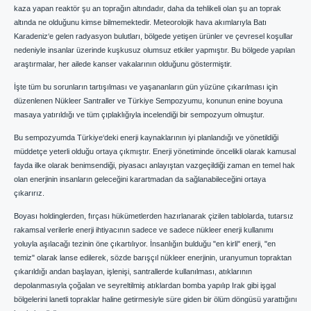
kaza yapan reaktör şu an toprağın altındadır, daha da tehlikeli olan şu an toprak
altında ne olduğunu kimse bilmemektedir. Meteorolojik hava akımlarıyla Batı
Karadeniz‘e gelen radyasyon bulutları, bölgede yetişen ürünler ve çevresel koşullar
nedeniyle insanlar üzerinde kuşkusuz olumsuz etkiler yapmıştır. Bu bölgede yapılan
araştırmalar, her ailede kanser vakalarının olduğunu göstermiştir.
İşte tüm bu sorunların tartışılması ve yaşananların gün yüzüne çıkarılması için
düzenlenen Nükleer Santraller ve Türkiye Sempozyumu, konunun enine boyuna
masaya yatırıldığı ve tüm çıplaklığıyla incelendiği bir sempozyum olmuştur.
Bu sempozyumda Türkiye‘deki enerji kaynaklarının iyi planlandığı ve yönetildiği
müddetçe yeterli olduğu ortaya çıkmıştır. Enerji yönetiminde öncelikli olarak kamusal
fayda ilke olarak benimsendiği, piyasacı anlayıştan vazgeçildiği zaman en temel hak
olan enerjinin insanların geleceğini karartmadan da sağlanabileceğini ortaya
çıkarırız.
Boyası holdinglerden, fırçası hükümetlerden hazırlanarak çizilen tablolarda, tutarsız
rakamsal verilerle enerji ihtiyacının sadece ve sadece nükleer enerji kullanımı
yoluyla aşılacağı tezinin öne çıkartılıyor. İnsanlığın bulduğu "en kirli" enerji, "en
temiz" olarak lanse edilerek, sözde barışçıl nükleer enerjinin, uranyumun topraktan
çıkarıldığı andan başlayan, işlenişi, santrallerde kullanılması, atıklarının
depolanmasıyla çoğalan ve seyreltilmiş atıklardan bomba yapılıp Irak gibi işgal
bölgelerini lanetli topraklar haline getirmesiyle süre giden bir ölüm döngüsü yarattığını