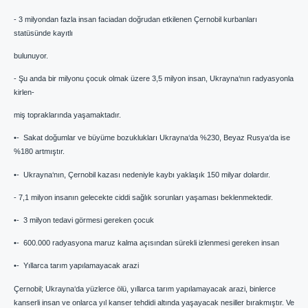
- 3 milyondan fazla insan faciadan doğrudan etkilenen Çernobil kurbanları
statüsünde kayıtlı
bulunuyor.
- Şu anda bir milyonu çocuk olmak üzere 3,5 milyon insan, Ukrayna‘nın radyasyonla
kirlen-
miş topraklarında yaşamaktadır.
•- Sakat doğumlar ve büyüme bozuklukları Ukrayna‘da %230, Beyaz Rusya‘da ise
%180 artmıştır.
•- Ukrayna‘nın, Çernobil kazası nedeniyle kaybı yaklaşık 150 milyar dolardır.
- 7,1 milyon insanın gelecekte ciddi sağlık sorunları yaşaması beklenmektedir.
•- 3 milyon tedavi görmesi gereken çocuk
•- 600.000 radyasyona maruz kalma açısından sürekli izlenmesi gereken insan
•- Yıllarca tarım yapılamayacak arazi
Çernobil; Ukrayna‘da yüzlerce ölü, yıllarca tarım yapılamayacak arazi, binlerce
kanserli insan ve onlarca yıl kanser tehdidi altında yaşayacak nesiller bırakmıştır. Ve