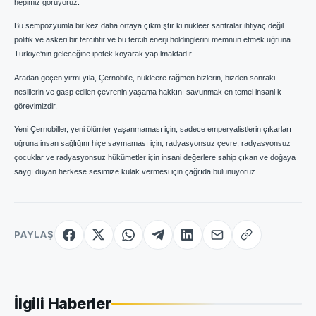
hepimiz görüyoruz.
Bu sempozyumla bir kez daha ortaya çıkmıştır ki nükleer santralar ihtiyaç değil
politik ve askeri bir tercihtir ve bu tercih enerji holdinglerini memnun etmek uğruna
Türkiye‘nin geleceğine ipotek koyarak yapılmaktadır.
Aradan geçen yirmi yıla, Çernobil‘e, nükleere rağmen bizlerin, bizden sonraki
nesillerin ve gasp edilen çevrenin yaşama hakkını savunmak en temel insanlık
görevimizdir.
Yeni Çernobiller, yeni ölümler yaşanmaması için, sadece emperyalistlerin çıkarları
uğruna insan sağlığını hiçe saymaması için, radyasyonsuz çevre, radyasyonsuz
çocuklar ve radyasyonsuz hükümetler için insani değerlere sahip çıkan ve doğaya
saygı duyan herkese sesimize kulak vermesi için çağrıda bulunuyoruz.
PAYLAŞ
İlgili Haberler