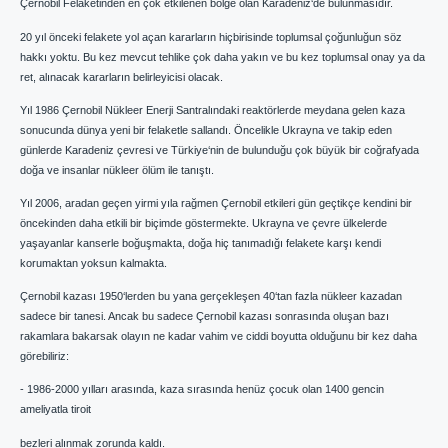
Çernobil Felaketinden en çok etkilenen bölge olan Karadeniz‘de bulunmasıdır.
20 yıl önceki felakete yol açan kararların hiçbirisinde toplumsal çoğunluğun söz
hakkı yoktu. Bu kez mevcut tehlike çok daha yakın ve bu kez toplumsal onay ya da
ret, alınacak kararların belirleyicisi olacak.
Yıl 1986 Çernobil Nükleer Enerji Santralındaki reaktörlerde meydana gelen kaza
sonucunda dünya yeni bir felaketle sallandı. Öncelikle Ukrayna ve takip eden
günlerde Karadeniz çevresi ve Türkiye‘nin de bulunduğu çok büyük bir coğrafyada
doğa ve insanlar nükleer ölüm ile tanıştı.
Yıl 2006, aradan geçen yirmi yıla rağmen Çernobil etkileri gün geçtikçe kendini bir
öncekinden daha etkili bir biçimde göstermekte. Ukrayna ve çevre ülkelerde
yaşayanlar kanserle boğuşmakta, doğa hiç tanımadığı felakete karşı kendi
korumaktan yoksun kalmakta.
Çernobil kazası 1950‘lerden bu yana gerçekleşen 40‘tan fazla nükleer kazadan
sadece bir tanesi. Ancak bu sadece Çernobil kazası sonrasında oluşan bazı
rakamlara bakarsak olayın ne kadar vahim ve ciddi boyutta olduğunu bir kez daha
görebiliriz:
- 1986-2000 yılları arasında, kaza sırasında henüz çocuk olan 1400 gencin
ameliyatla tiroit
bezleri alınmak zorunda kaldı.