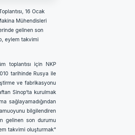
oplantısı, 16 Ocak
 Makina Mühendisleri
erinde gelinen son
p, eylem takvimi
üm toplantısı için NKP
010 tarihinde Rusya ile
eştirme ve fabrikasyonu
raftan Sinop‘ta kurulmak
aşma sağlayamadığından
 kamuoyunu bilgilendiren
‘un gelinen son durumu
lem takvimi oluşturmak"