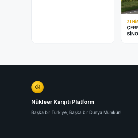
21 N
ÇERN
SİNO
☮
Nükleer Karşıtı Platform
Başka bir Türkiye, Başka bir Dünya Mümkün!