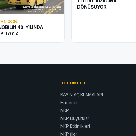
TEHDİT ARACINA
DÖNÜŞÜYOR
ISAN 2026
OBİLİN 40. YILINDA
P’TAYIZ
BÖLÜMLER
BASIN AÇIKLAMALARI
Haberler
NKP
NKP Duyurular
NKP Etkinlikleri
NKP İller