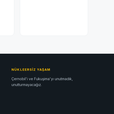
NÜKLEERSIZ YAŞAM
Çernobil'i ve Fukuşima'yı unutmadık,
unutturmayacağız.