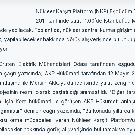
Nükleer Karşıtı Platform (NKP) Eşgüdüm T
2011 tarihinde saat 11.00`de İstanbul`da
de yapılacak. Toplantıda, nükleer santral kurma girişiml
, yapılabilecekler hakkında görüş alışverişinde bulunulu
yor.
ürüten Elektrik Mühendisleri Odası tarafından eşgüd
en çağrı yazısında, AKP Hükümeti tarafından 12 Mayıs 2
 antlaşma ile Mersin Akkuyu‘da içerisinde yakıt zenginl
ojesinin resmi olarak başlatıldığı anımsatıldı. "Diğer ta
al için Kore hükümeti ile görüşen AKP Hükümeti anl
e girmiştir" denilen çağrı yazısında, "Bu konuda yıllarca
çıkışı örme mücadelesi veren Nükleer Karşıtı Platform
bilecekler hakkında görüş alışverişinde bulunmak ve ey