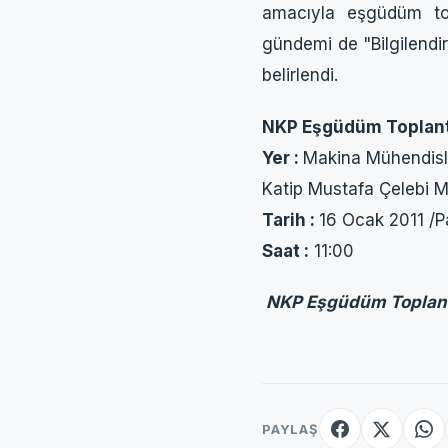
amacıyla eşgüdüm top
gündemi de "Bilgilendi
belirlendi.
NKP Eşgüdüm Toplant
Yer :
Makina Mühendisle
Katip Mustafa Çelebi 
Tarih :
16 Ocak 2011 /P
Saat :
11:00
NKP Eşgüdüm Toplantı
PAYLAŞ