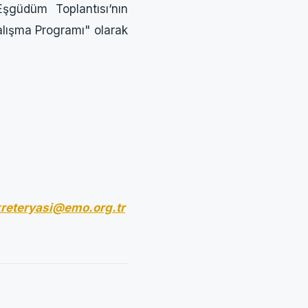
şgüdüm Toplantısı‘nın
alışma Programı" olarak
reteryasi@emo.org.tr