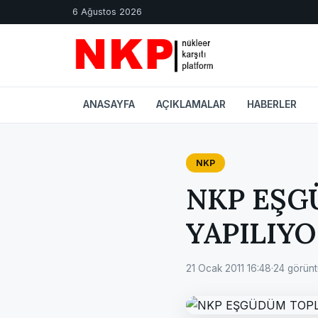
6 Ağustos 2026
ANASAYFA
AÇIKLAMALAR
HABERLER
NKP
NKP EŞG
YAPILIY
21 Ocak 2011 16:48
·
24 görün