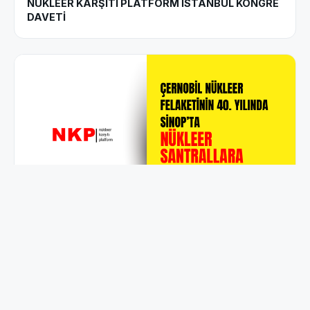
NÜKLEER KARŞITI PLATFORM İSTANBUL KONGRE
DAVETİ
22 NISAN 2026
ÇERNOBİL NÜKLEER FELAKETİNİN 40. YILINDA
SİNOP’TA “NÜKLEER SANTRALLARA HAYIR”
MİTİNGİ DÜZENLİYORUZ.