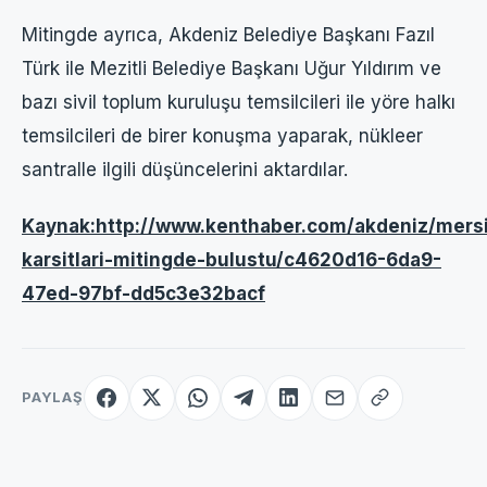
Mitingde ayrıca, Akdeniz Belediye Başkanı Fazıl
Türk ile Mezitli Belediye Başkanı Uğur Yıldırım ve
bazı sivil toplum kuruluşu temsilcileri ile yöre halkı
temsilcileri de birer konuşma yaparak, nükleer
santralle ilgili düşüncelerini aktardılar.
Kaynak:http://www.kenthaber.com/akdeniz/mers
karsitlari-mitingde-bulustu/c4620d16-6da9-
47ed-97bf-dd5c3e32bacf
PAYLAŞ