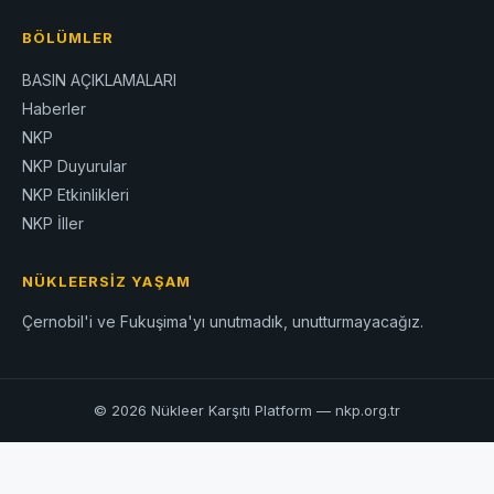
BÖLÜMLER
BASIN AÇIKLAMALARI
Haberler
NKP
NKP Duyurular
NKP Etkinlikleri
NKP İller
NÜKLEERSIZ YAŞAM
Çernobil'i ve Fukuşima'yı unutmadık, unutturmayacağız.
© 2026 Nükleer Karşıtı Platform — nkp.org.tr