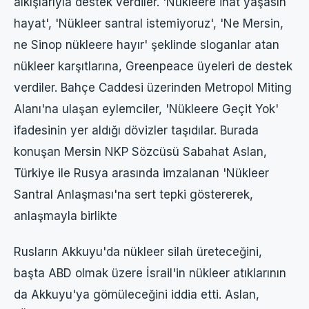
alkışlarıyla destek verdiler. 'Nükleere inat yaşasın
hayat', 'Nükleer santral istemiyoruz', 'Ne Mersin,
ne Sinop nükleere hayır' şeklinde sloganlar atan
nükleer karşıtlarına, Greenpeace üyeleri de destek
verdiler. Bahçe Caddesi üzerinden Metropol Miting
Alanı'na ulaşan eylemciler, 'Nükleere Geçit Yok'
ifadesinin yer aldığı dövizler taşıdılar. Burada
konuşan Mersin NKP Sözcüsü Sabahat Aslan,
Türkiye ile Rusya arasında imzalanan 'Nükleer
Santral Anlaşması'na sert tepki göstererek,
anlaşmayla birlikte
Rusların Akkuyu'da nükleer silah üreteceğini,
başta ABD olmak üzere İsrail'in nükleer atıklarının
da Akkuyu'ya gömüleceğini iddia etti. Aslan,