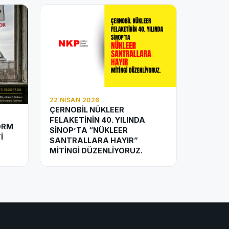
22 NISAN 2026
ÇERNOBİL NÜKLEER
FELAKETİNİN 40. YILINDA
ORM
SİNOP’TA “NÜKLEER
İ
SANTRALLARA HAYIR”
MİTİNGİ DÜZENLİYORUZ.