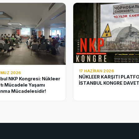
17 HAZIRAN 2026
MMUZ 2026
NÜKLEER KARŞITI PLATF
nbul NKP Kongresi: Nükleer
İSTANBUL KONGRE DAVET
ıtı Mücadele Yaşamı
nma Mücadelesidir!