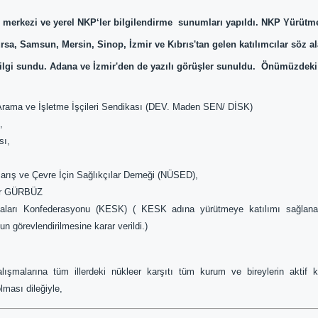
merkezi ve yerel NKP‘ler bilgilendirme
sunumları yapıldı. NKP Yürütme
ursa, Samsun, Mersin, Sinop, İzmir ve Kıbrıs'tan gelen katılımcılar söz al
ilgi sundu. Adana ve İzmir'den de yazılı görüşler sunuldu.
Önümüzdeki 
rama ve İşletme İşçileri Sendikası (DEV. Maden SEN/ DİSK)
,
sı,
arış ve Çevre İçin Sağlıkçılar Derneği (NÜSED),
ür GÜRBÜZ
aları Konfederasyonu (KESK) ( KESK adına yürütmeye katılımı sağlanac
 görevlendirilmesine karar verildi.)
alarına tüm illerdeki nükleer karşıtı tüm kurum ve bireylerin aktif katk
ması dileğiyle,