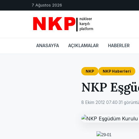
7 Ağustos 2026
ANASAYFA
AÇIKLAMALAR
HABERLER
NKP
NKP Haberleri
NKP Eşgü
8 Ekim 2012 07:40
·
31 görünt