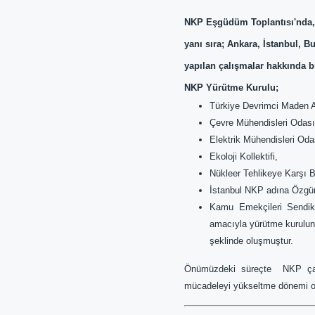
NKP Eşgüdüm Toplantısı'nda, 
yanı sıra; Ankara, İstanbul, B
yapılan çalışmalar hakkında b
NKP Yürütme Kurulu;
Türkiye Devrimci Maden A
Çevre Mühendisleri Odası
Elektrik Mühendisleri Oda
Ekoloji Kollektifi,
Nükleer Tehlikeye Karşı B
İstanbul NKP adına Özg
Kamu Emekçileri Sendik
amacıyla yürütme kurulunun
şeklinde oluşmuştur.
Önümüzdeki süreçte NKP çalışm
mücadeleyi yükseltme dönemi ol