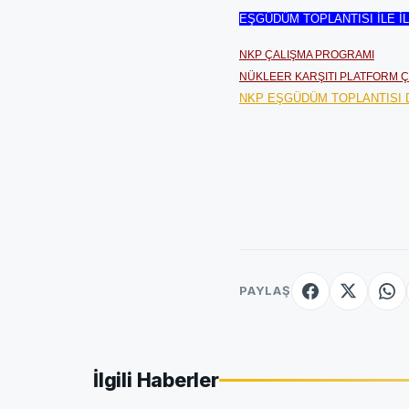
EŞGÜDÜM TOPLANTISI İLE İ
NKP ÇALIŞMA PROGRAMI
NÜKLEER KARŞITI PLATFORM Ç
NKP EŞGÜDÜM TOPLANTISI 
PAYLAŞ
İlgili Haberler