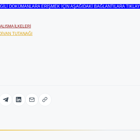
LGİLİ DOKÜMANLARA ERİŞMEK İÇİN AŞAĞIDAKİ BAĞLANTILARA TIKLAY
ALIŞMA İLKELERİ
DİVAN TUTANAĞI